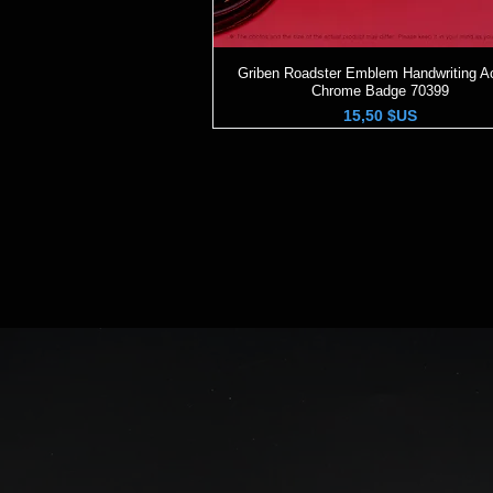
Griben Roadster Emblem Handwriting Ac
Aperçu rapide
Chrome Badge 70399
Prix
15,50 $US