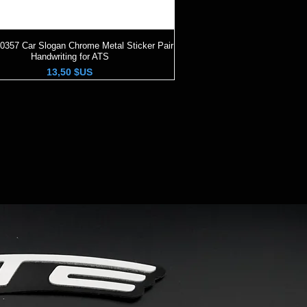
60357 Car Slogan Chrome Metal Sticker Pair
Aperçu rapide
Handwriting for ATS
Prix
13,50 $US