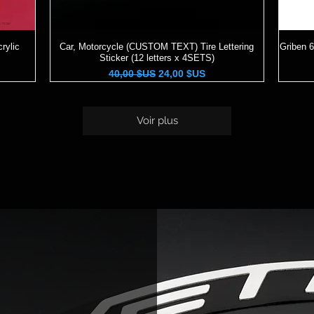
rylic
Car, Motorcycle (CUSTOM TEXT) Tire Lettering
Aperçu rapide
Griben 
Sticker (12 letters x 4SETS)
Prix original
Prix promotionnel
40,00 $US
24,00 $US
Voir plus