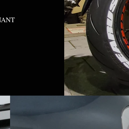
S
NANT